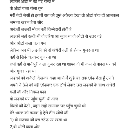
लङकी ओटो मे बेठ गई रास्ते मे
वो ओटो वाला बोला तुम
मेरी बेटी जैसी हो इतनी रात को तुम्हे अकेला देखा तो ओटो रोक दी आजकल
जमाना खराब हेना और
अकेली लङकी मौका नही जिम्मेदारी होती हे
लङकी जहाँ रहती थी वो एरिया आ चुका था वो ओटो से उतर गई
ओर ओटो वाला चला गया
लेकिन अब भी लङकी को दो अंधेरी गली से होकर गुजरना था
वहाँ से सिर्फ चलकर गुजरना था
तभी वहाँ से पानीपुरी वाला गुजर रहा था शायद वो भी काम से वापस घर की
ओर गुजर रहा था
लङकी को अकेली देखकर कहा आओ मेँ तुम्हे घर तक छोङ देता हुँ उसने
अपने ने ठेले को वही छोङकर एक टोर्च लेकर उस लङकी के साथ अंधेरी
गली की और निकल पङा
वो लङकी घर पहुँच चुकी थी आज
किसी की बेटी , बहन सही सलामत घर पहुँच चुकी थी
मेरे भारत को तलाश हे ऐसे तीन लोगो की
1) वो लङका जो बस स्टेड पर खङा था
2)वो ओटो वाला ओर