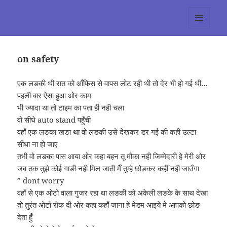
tumblr 3.0 :: Nitesh Gautam
MENU
AND
WIDGETS
on safety
एक लङकी थी रात को आँफिस से वापस लोट रही थी तो देर भी हो गई थी…
पहली बार ऐसा हुआ ओर काम
भी ज्यादा था तो टाइम का पता ही नही चला
वो सीधे auto stand पहुँची
वहाँ एक लङका खङा था वो लङकी उसे देखकर डर गई की कही उल्टा
सीधा ना हो जाए
तभी वो लङका पास आया ओर कहा बहन तू मौका नही जिम्मेदारी हे मेरी ओर
जब तक तुझे कोई गाङी नही मिल जाती मैँ तुम्हे छोङकर कहीँ नही जाउँगा
” dont worry
वहाँ से एक ओटो वाला गुजर रहा था लङकी को अकेली लङके के साथ देखा
तो तुरंत ओटो रोक दी ओर कहा कहाँ जाना हे मेडम आइये मे आपको छोङ
देता हुँ